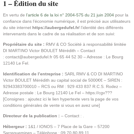
1 – Édition du site
En vertu de
l’article 6 de la loi n° 2004-575 du 21 juin 2004
pour la
confiance dans l’économie numérique, il est précisé aux utilisateurs
du site internet
https://aubergedufel.fr/
l’identité des différents
intervenants dans le cadre de sa réalisation et de son suivi:
Propriétaire du site :
RMV & CO Société à responsabilité limitée
DI MARTINO Victor BOULET Mérédith – Contact
: contact@aubergedufel.fr 05 65 44 52 30 – Adresse : Le Bourg
12140 Le Fel.
Identification de l’entreprise :
SARL RMV & CO DI MARTINO
Victor BOULET Mérédith au capital social de 5000€€ – SIREN :
92943383700010 – RCS ou RM : 929 433 837 R.C.S. Rodez –
Adresse postale : Le Bourg 12140 Le Fel – https://cgv???
[Consignes : ajoutez ici le lien hypertexte vers la page de vos
conditions générales de vente si vous en avez une]
Directeur de la publication :
– Contact : .
Hébergeur :
1&1 / IONOS – 7 Place de la Gare – 57200
Sarreguemines – Téléphone : 09.70.80.89.11