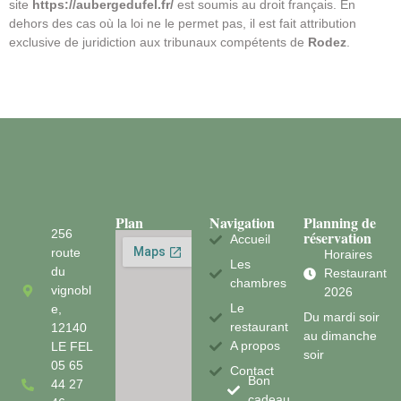
site
https://aubergedufel.fr/
est soumis au droit français. En
dehors des cas où la loi ne le permet pas, il est fait attribution
exclusive de juridiction aux tribunaux compétents de
Rodez
.
Plan
Navigation
Planning de
256
réservation
Accueil
route
Horaires
Les
du
Restaurant
chambres
vignobl
2026
Le
e,
Du mardi soir
restaurant
12140
au dimanche
A propos
LE FEL
soir
05 65
Contact
Bon
44 27
cadeau