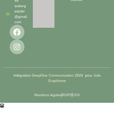
46
auberg
edufel
@gmail.
com
Intégration
DeepDive Communication
2024 pour
Julie
Graphisme
Mentions légales
RGPD
CGV