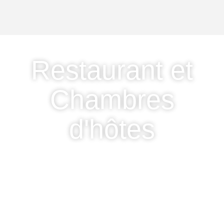
Restaurant et
Chambres
d'hôtes
Située au cœur du village,
L’Auberge du Fel est un véritable havre
de paix
.
Notre auberge offre des chambres d’hôtes confortables et
accueillantes, parfaites pour une escapade relaxante.
Le restaurant de l’Auberge du Fel propose une cuisine authentique
et savoureuse.
Venez découvrir un cadre idyllique où la sérénité de
la nature se marie avec l’hospitalité chaleureuse et la cuisine
raffinée.